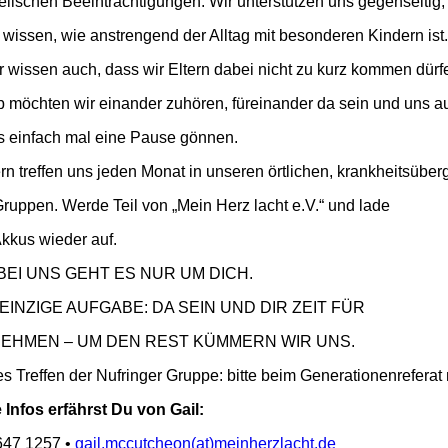
elischen Beeinträchtigungen. Wir unterstützen uns gegenseitig,
r wissen, wie anstrengend der Alltag mit besonderen Kindern ist.
r wissen auch, dass wir Eltern dabei nicht zu kurz kommen dürf
 möchten wir einander zuhören, füreinander da sein und uns a
 einfach mal eine Pause gönnen.
ern treffen uns jeden Monat in unseren örtlichen, krankheitsüber
Gruppen. Werde Teil von „Mein Herz lacht e.V.“ und lade
kkus wieder auf.
BEI UNS GEHT ES NUR UM DICH.
EINZIGE AUFGABE: DA SEIN UND DIR ZEIT FÜR
NEHMEN – UM DEN REST KÜMMERN WIR UNS.
s Treffen der Nufringer Gruppe: bitte beim Generationenreferat
 Infos erfährst Du von Gail:
647 1257 •
gail.mccutcheon(at)meinherzlacht.de