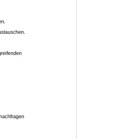
en.
ustauschen.
greifenden
 nachfragen