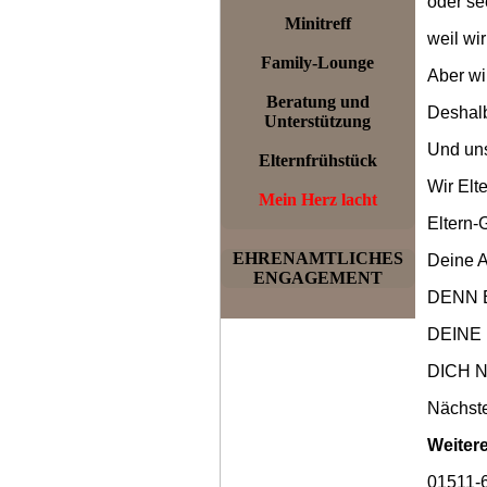
oder se
Minitreff
weil wi
Family-Lounge
Aber wi
Beratung und
Deshalb
Unterstützung
Und uns
Elternfrühstück
Wir Elt
Mein Herz lacht
Eltern-
EHRENAMTLICHES
Deine A
ENGAGEMENT
DENN 
DEINE 
DICH 
Nächste
Weitere
01511-