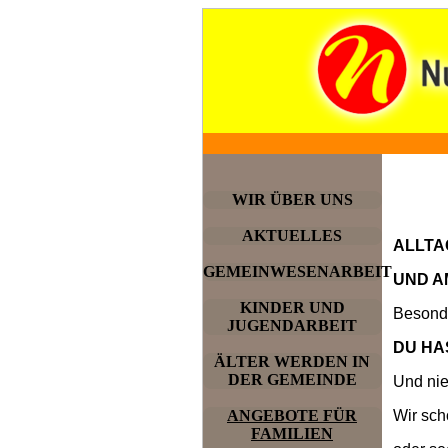
WIR ÜBER UNS
AKTUELLES
ALLTA
GEMEINWESENARBEIT
UND A
KINDER UND
Besonde
JUGENDARBEIT
DU HA
ÄLTER WERDEN IN
DER GEMEINDE
Und nie
Wir sch
ANGEBOTE FÜR
FAMILIEN