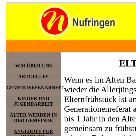
EL
WIR ÜBER UNS
AKTUELLES
Wenn es im Alten Bah
wieder die Allerjüng
GEMEINWESENARBEIT
Elternfrühstück ist a
KINDER UND
JUGENDARBEIT
Generationenreferat
ÄLTER WERDEN IN
bis 1 Jahr in den Alt
DER GEMEINDE
gemeinsam zu frühstü
ANGEBOTE FÜR