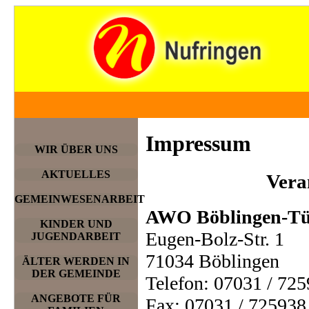
Impressum
WIR ÜBER UNS
AKTUELLES
Vera
GEMEINWESENARBEIT
AWO Böblingen-T
KINDER UND
Eugen-Bolz-Str. 1
JUGENDARBEIT
71034 Böblingen
ÄLTER WERDEN IN
DER GEMEINDE
Telefon: 07031 / 72
ANGEBOTE FÜR
Fax: 07031 / 725938